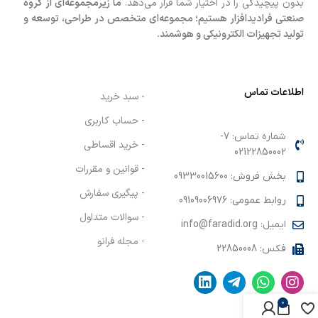
بدون پیچیدگی را در اختیار شما قرار می‌دهد.
ما زیرمجموعه‌ای از گروه
صنعتی فرادیدافزار هستیم؛ مجموعه‌ای متخصص در طراحی، توسعه و
تولید تجهیزات الکترونیکی و هوشمند.
اطلاعات تماس
- سبد خرید
- حساب کاربری
- خرید اقساطی
02122850002
- قوانین و مقررات
بخش فروش: 09330015600
- پیگیری سفارش
روابط عمومی: 09109006976
- سوالات متداول
ایمیل: info@faradid.org
- مجله فرانو
فکس: 22850008
0